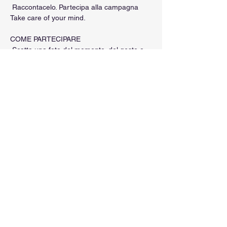
 Raccontacelo. Partecipa alla campagna 
Take care of your mind.
COME PARTECIPARE
 Scatta una foto del momento, del gesto o 
del posto che ti fa stare bene.
 Può essere qualsiasi cosa: una 
passeggiata, un libro, una bicicletta, una 
tazza di tè, cinque minuti di silenzio.
 Non importa cosa sia. Importa che sia vero.
Mostra di più
Condividi questo evento