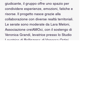
giudicante, il gruppo offre uno spazio per 
condividere esperienze, emozioni, fatiche e 
risorse. Il progetto nasce grazie alla 
collaborazione con diverse realtà territoriali. 
Le serate sono moderate da Lara Meloni, 
Associazione creiAMOci, con il sostengo di 
Veronica Grandi, levatrice presso lo Studio 
Levatrice di Bellinzona; di Vanessa Ostini 
Galli, psicologa; e di Mèlanie Gallino, 
counselor in sessuologia.
RSVP
Condividi questo evento