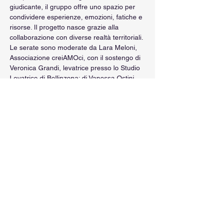
giudicante, il gruppo offre uno spazio per 
condividere esperienze, emozioni, fatiche e 
risorse. Il progetto nasce grazie alla 
collaborazione con diverse realtà territoriali. 
Le serate sono moderate da Lara Meloni, 
Associazione creiAMOci, con il sostengo di 
Veronica Grandi, levatrice presso lo Studio 
Levatrice di Bellinzona; di Vanessa Ostini 
Galli, psicologa; e di Mèlanie Gallino, 
counselor in sessuologia.
RSVP
Condividi questo evento