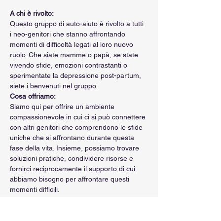
A chi è rivolto:
Questo gruppo di auto-aiuto è rivolto a tutti 
i neo-genitori che stanno affrontando 
momenti di difficoltà legati al loro nuovo 
ruolo. Che siate mamme o papà, se state 
vivendo sfide, emozioni contrastanti o 
sperimentate la depressione post-partum, 
siete i benvenuti nel gruppo.
Cosa offriamo:
Siamo qui per offrire un ambiente 
compassionevole in cui ci si può connettere 
con altri genitori che comprendono le sfide 
uniche che si affrontano durante questa 
fase della vita. Insieme, possiamo trovare 
soluzioni pratiche, condividere risorse e 
fornirci reciprocamente il supporto di cui 
abbiamo bisogno per affrontare questi 
momenti difficili.
Chi siamo:
Il gruppo è moderato da Lara Meloni, che 
ha vissuto in prima persona la depressione 