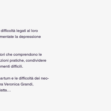
fficoltà legati al loro 
imentate la depressione 
itori che comprendono le 
zioni pratiche, condividere 
nti difficili.
rtum e le difficoltà dei neo-
ra Veronica Grandi, 
datta…