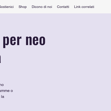
Sostienici
Shop
Dicono di noi
Contatti
Link correlati
 per neo
à
nno
 mamme o
 la