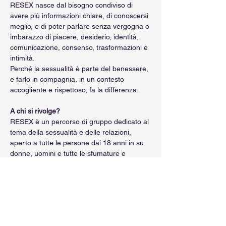
RESEX nasce dal bisogno condiviso di 
avere più informazioni chiare, di conoscersi 
meglio, e di poter parlare senza vergogna o 
imbarazzo di piacere, desiderio, identità, 
comunicazione, consenso, trasformazioni e 
intimità.
Perché la sessualità è parte del benessere, 
e farlo in compagnia, in un contesto 
accogliente e rispettoso, fa la differenza.
A chi si rivolge?
RESEX è un percorso di gruppo dedicato al 
tema della sessualità e delle relazioni, 
aperto a tutte le persone dai 18 anni in su: 
donne, uomini e tutte le sfumature e 
identità LGBTQ+. 
Che tu stia attraversando un cambiamento, 
vivendo un momento di crisi o 
semplicemente voglia capirti e ascoltarti di 
più, questo spazio è anche tuo.