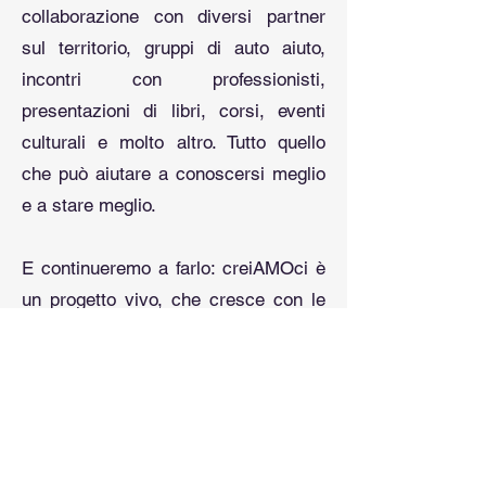
collaborazione con diversi partner
sul territorio, gruppi di auto aiuto,
incontri con professionisti,
presentazioni di libri, corsi, eventi
culturali e molto altro. Tutto quello
che può aiutare a conoscersi meglio
e a stare meglio.
​E continueremo a farlo: creiAMOci è
un progetto vivo, che cresce con le
persone. Crediamo che anche una
chiacchierata davanti a un tè possa
essere un atto di cura. E che
prendersi cura della mente sia il
primo passo per prendersi cura di