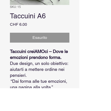
SKU: 15
Taccuini A6
Prezzo
CHF 6.00
Esaurito
Taccuini creiAMOci – Dove le
emozioni prendono forma.
Due design, un solo obiettivo:
aiutarti a mettere ordine nei
pensieri.
“Dai forma alle tue emozioni,
una pagina alla volta.”
“Take care of your mind.”
Formato A6 , 40 pagine a
righe, copertina opaca e carta
usomano da 300 g/m².